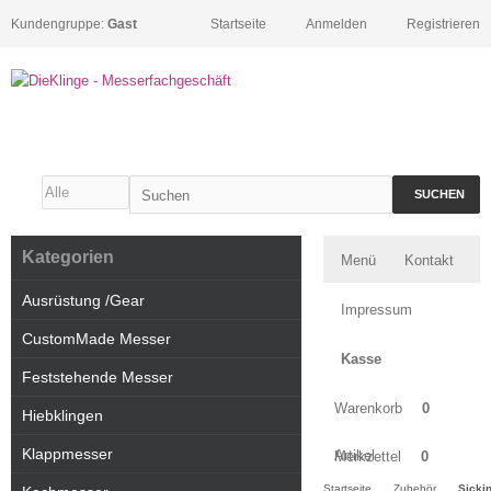
Kundengruppe:
Gast
Startseite
Anmelden
Registrieren
SUCHEN
Kategorien
Menü
Kontakt
Ausrüstung /Gear
Impressum
CustomMade Messer
Kasse
Feststehende Messer
Warenkorb
0
Hiebklingen
Klappmesser
Artikel
Merkzettel
0
Startseite
Zubehör
Sicki