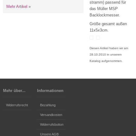
stramm) passend für
Mehr Artikel
»
das Müller MSP
Backlockmesser.
Größe gesamt außen
11x5x3cm.
Diesen Artikel haben wir am
28.10.2010 in unseren
Katalog aufgenommen.
Mehr über...
Informationen
Widerrufsrecht
Bezahlung
Versandkosten
Widerrufsbutton
Unsere AGB