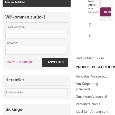
Mehr
Neue Artikel
Artikel
von:
IN DE
Sickinger
Willkommen zurück!
Artikeldatenblatt
E-Mail-Adresse:
drucken
Passwort:
Details
Mehr Bilder
Passwort vergessen?
ANMELDEN
PRODUKTBESCHREIBU
Robustes Messeretui.
Hersteller
Am Körper eng
anliegend.
Druckknopfverschluß.
Versenkte Nähte.
Sickinger
Ideal (am Anfang sehr