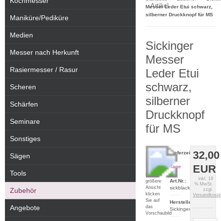
Kochmesser
Artikel
Messer Leder Etui schwarz,
silberner Druckknopf für MS
Maniküre/Pediküre
Medien
Sickinger
Messer nach Herkunft
Messer
Rasiermesser / Rasur
Leder Etui
schwarz,
Scheren
silberner
Schärfen
Druckknopf
Seminare
für MS
Sonstiges
32,00
Lieferzeit:
Sägen
1-2
EUR
Tage
Tools
Für eine
inkl. 19
Art.Nr.:
größere
% MwSt.
Ansicht
sickblack
Zubehör
zzgl.
klicken
Versandkost
Sie auf
Hersteller:
Angebote
das
Sickinger
Vorschaubild