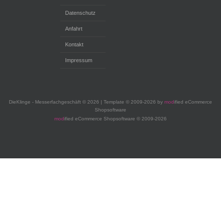
Datenschutz
Anfahrt
Kontakt
Impressum
DieKlinge - Messerfachgeschäft © 2026 | Template © 2009-2026 by
mod
ified eCommerce
Shopsoftware
mod
ified eCommerce Shopsoftware © 2009-2026