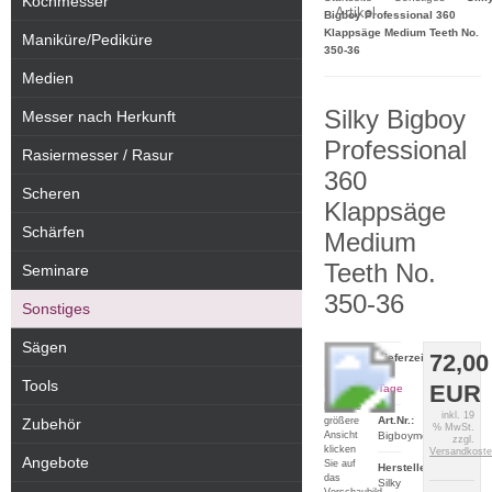
Kochmesser
Artikel
Bigboy Professional 360
Klappsäge Medium Teeth No.
Maniküre/Pediküre
350-36
Medien
Silky Bigboy
Messer nach Herkunft
Professional
Rasiermesser / Rasur
360
Scheren
Klappsäge
Schärfen
Medium
Teeth No.
Seminare
350-36
Sonstiges
Sägen
72,00
Lieferzeit:
2-5
Tools
EUR
Tage
Für eine
inkl. 19
Art.Nr.:
größere
Zubehör
% MwSt.
Ansicht
Bigboymedium
zzgl.
klicken
Versandkost
Angebote
Sie auf
Hersteller:
das
Silky
Vorschaubild