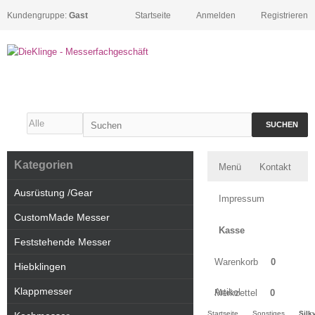
Kundengruppe:
Gast
Startseite
Anmelden
Registrieren
SUCHEN
Kategorien
Menü
Kontakt
Ausrüstung /Gear
Impressum
CustomMade Messer
Kasse
Feststehende Messer
Warenkorb
0
Hiebklingen
Klappmesser
Artikel
Merkzettel
0
Startseite
Sonstiges
Silk