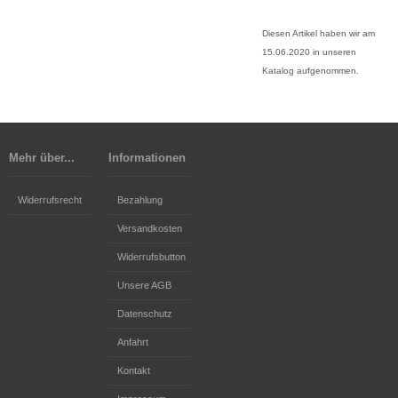
Diesen Artikel haben wir am
15.06.2020 in unseren
Katalog aufgenommen.
Mehr über...
Informationen
Widerrufsrecht
Bezahlung
Versandkosten
Widerrufsbutton
Unsere AGB
Datenschutz
Anfahrt
Kontakt