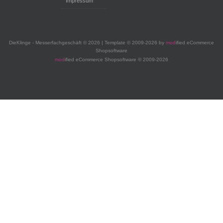
Impressum
DieKlinge - Messerfachgeschäft © 2026 | Template © 2009-2026 by
mod
ified eCommerce
Shopsoftware
mod
ified eCommerce Shopsoftware © 2009-2026