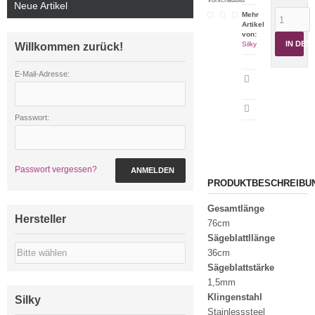
Neue Artikel
Mehr
Artikel
von:
IN DE
Silky
Willkommen zurück!
E-Mail-Adresse:
Artikeldatenblatt
drucken
Passwort:
Passwort vergessen?
ANMELDEN
PRODUKTBESCHREIBU
Gesamtlänge
Hersteller
76cm
Sägeblattllänge
36cm
Sägeblattstärke
1,5mm
Klingenstahl
Silky
Stainlesssteel