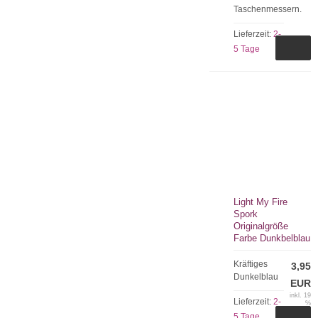
Taschenmessern.
Lieferzeit:
2-
5 Tage
Light My Fire
Spork
Originalgröße
Farbe Dunkbelblau
Kräftiges
3,95
Dunkelblau
EUR
inkl. 19
Lieferzeit:
2-
%
MwSt.
5 Tage