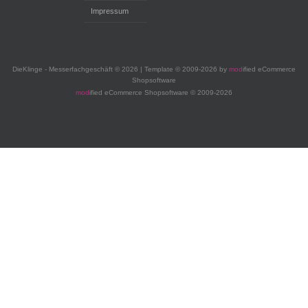
Impressum
DieKlinge - Messerfachgeschäft © 2026 | Template © 2009-2026 by
mod
ified eCommerce
Shopsoftware
mod
ified eCommerce Shopsoftware © 2009-2026