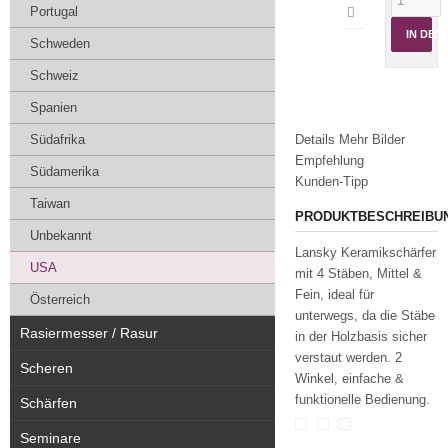
Portugal
IN DE
Schweden
Schweiz
Spanien
Südafrika
Details
Mehr Bilder
Empfehlung
Südamerika
Kunden-Tipp
Taiwan
PRODUKTBESCHREIBU
Unbekannt
Lansky Keramikschärfer
USA
mit 4 Stäben, Mittel &
Fein, ideal für
Österreich
unterwegs, da die Stäbe
Rasiermesser / Rasur
in der Holzbasis sicher
verstaut werden. 2
Scheren
Winkel, einfache &
funktionelle Bedienung.
Schärfen
Seminare