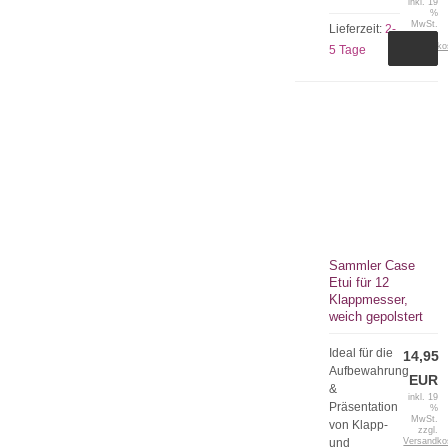
inkl. 19
%
MwSt.
Lieferzeit:
2-
zzgl.
Versandko
5 Tage
Sammler Case
Etui für 12
Klappmesser,
weich gepolstert
Ideal für die
14,95
Aufbewahrung
EUR
&
inkl. 19
Präsentation
%
MwSt.
von Klapp-
zzgl.
und
Versandko