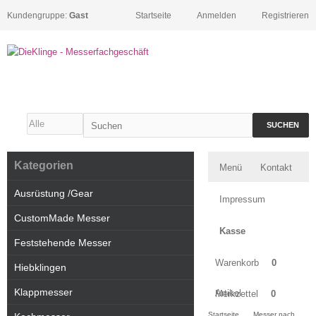
Kundengruppe:
Gast
Startseite
Anmelden
Registrieren
SUCHEN
Kategorien
Menü
Kontakt
Ausrüstung /Gear
Impressum
CustomMade Messer
Kasse
Feststehende Messer
Warenkorb
0
Hiebklingen
Klappmesser
Artikel
Merkzettel
0
Startseite
Messer nach