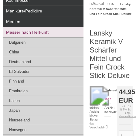
Kochmesser
Artikel
Herkunft
USA
Lansky
Keramik V Schärfer Mittel
Maniküre/Pediküre
und Fein Crock Stick Deluxe
Medien
Lansky
Messer nach Herkunft
Keramik V
Bulgarien
Schärfer
China
Mittel und
Deutschland
Fein Crock
El Salvador
Stick Deluxe
Finnland
44,95
Frankreich
Lieferzeit:
2-5
EUR
Tage
Italien
Für eine
inkl. 19
Art.Nr.:
größere
Japan
% MwSt.
Ansicht
lanskydeluxe
zzgl.
klicken
Versandkost
Neuseeland
Sie auf
das
Artikeldatenblatt
Vorschaubild
Norwegen
drucken