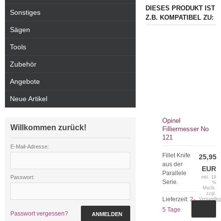
DIESES PRODUKT IST
Sonstiges
Z.B. KOMPATIBEL ZU:
Sägen
Tools
Zubehör
Angebote
Neue Artikel
Opinel
Willkommen zurück!
Filliermesser No
121
E-Mail-Adresse:
Fillet Knife
25,95
aus der
EUR
Parallele
Passwort:
inkl. 19
Serie.
%
MwSt.
zzgl.
Lieferzeit:
2-
Versandko
5 Tage
Passwort vergessen?
ANMELDEN