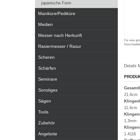
japanische Form
Maniküre/Pediküre
Medien
Messer nach Herkunft
Für eine grö
Vorschaubil
Rasiermesser / Rasur
Scheren
Details
M
Schärfen
PRODU
Seminare
Gesamt
Sonstiges
21,6cm
Sägen
Klingen
11,4cm
Tools
Klingen
1,3mm
Zubehör
Klingen
Angebote
1.4116