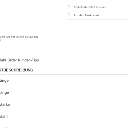
Artikeldatenblatt drucken
ßere Ansicht klicken Sie auf das
d
ehr Bilder
Kunden-Tipp
KTBESCHREIBUNG
länge
länge
stärke
stahl