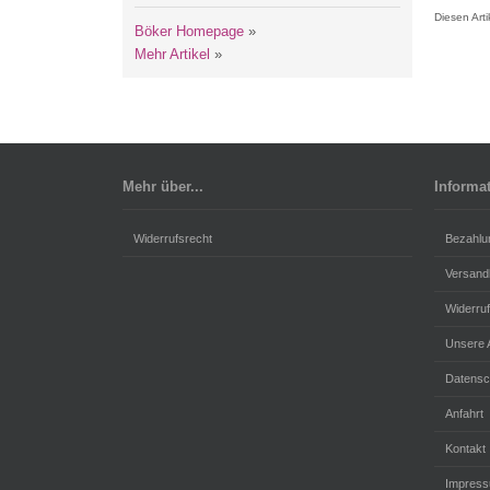
Diesen Art
Böker Homepage
»
Mehr Artikel
»
Mehr über...
Informa
Widerrufsrecht
Bezahlu
Versand
Widerru
Unsere
Datensc
Anfahrt
Kontakt
Impres