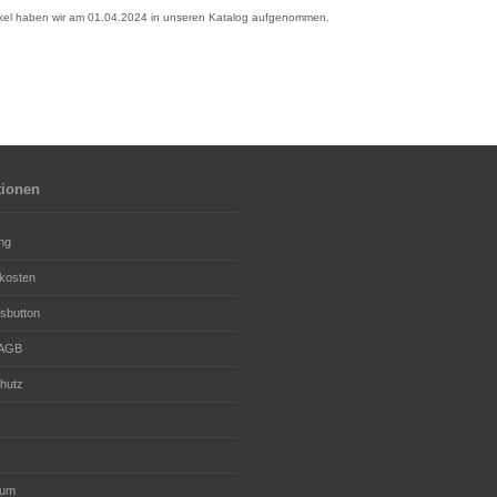
ikel haben wir am 01.04.2024 in unseren Katalog aufgenommen.
tionen
ng
kosten
fsbutton
 AGB
hutz
sum