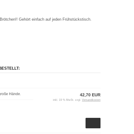
Brötchen!! Gehört einfach auf jeden Frühstückstisch.
BESTELLT:
lgroße Hände.
42,70 EUR
inkl. 19 % MwSt. zzgl.
Versandkosten