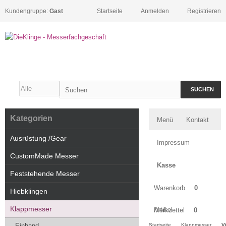
Kundengruppe:
Gast
Startseite
Anmelden
Registrieren
SUCHEN
Kategorien
Menü
Kontakt
Ausrüstung /Gear
Impressum
CustomMade Messer
Kasse
Feststehende Messer
Warenkorb
0
Hiebklingen
Klappmesser
Artikel
Merkzettel
0
Einhand
Startseite
Klappmesser
V