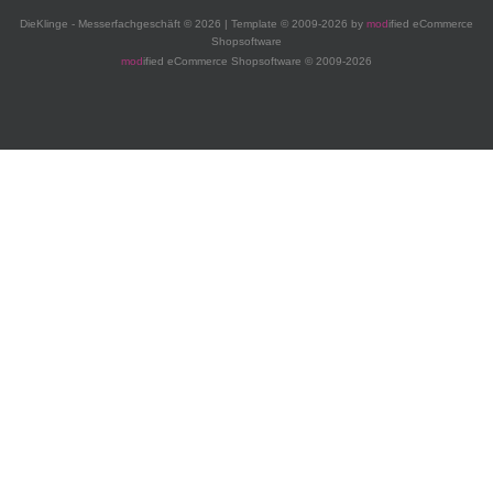
DieKlinge - Messerfachgeschäft © 2026 | Template © 2009-2026 by
mod
ified eCommerce
Shopsoftware
mod
ified eCommerce Shopsoftware © 2009-2026