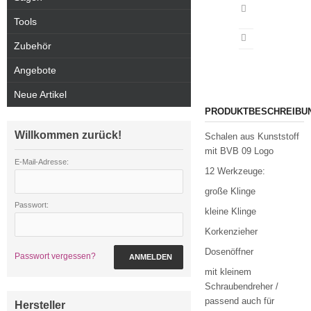
Artikeldatenblatt
drucken
Tools
Zubehör
Angebote
Neue Artikel
PRODUKTBESCHREIBU
Willkommen zurück!
Schalen aus Kunststoff
mit BVB 09 Logo
E-Mail-Adresse:
12 Werkzeuge:
große Klinge
Passwort:
kleine Klinge
Korkenzieher
Dosenöffner
Passwort vergessen?
ANMELDEN
mit kleinem
Schraubendreher /
passend auch für
Hersteller