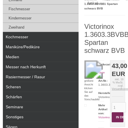
Artikel
1.3603.3BVBB1 Spartan
Fischmesser
schwarz BVB
Kindermesser
Victorinox
Zweihand
1.3603.3BVB
Kochmesser
Spartan
Maniküre/Pediküre
schwarz BVB
Medien
43,00
Lieferzeit:
Messer nach Herkunft
2-5
EUR
Tage
Rasiermesser / Rasur
Für eine
inkl. 19
Art.Nr.:
größere
% MwSt.
Ansicht
1.3603.3BVBB1
zzgl.
Scheren
klicken
Versandkost
Sie auf
Hersteller:
das
Schärfen
Victorinox
Vorschaubild
Mehr
Seminare
Artikel
von:
Sonstiges
IN DE
Victorinox
Sägen