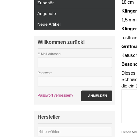
18 cm
Zubehör
Klinge
Angebote
1,5 mm!
Neue Artikel
Klinge
rostfrei
Willkommen zurück!
Griffma
E-Mail-Adresse:
Katusc
Besond
Dieses 
Passwort:
Schneid
die ein
Passwort vergessen?
ANMELDEN
Hersteller
Diesen Art