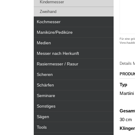
Kindermesser
Zweihand
Kochmesser
Maniküre/Pediküre
Für eine grö
Medien
Vorschaubil
Messer nach Herkunft
Details
M
Rasiermesser / Rasur
PRODU
Scheren
Typ
Schärfen
Martiini
Seminare
Sonstiges
Gesamt
Sägen
30 cm
Tools
Klinge