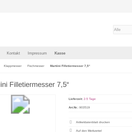
Kontakt
Impressum
Kasse
Klappmesser
Fischmesser
Martiini Filletiermesser 7,5“
ini Filletiermesser 7,5“
Lieferzeit:
2-5 Tage
Art.Nr.:
903519
Artikeldatenblatt drucken