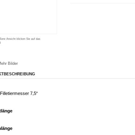
ßere Ansicht klicken Sie auf das
d
ehr Bilder
KTBESCHREIBUNG
 Filletiermesser 7,5“
länge
nlänge