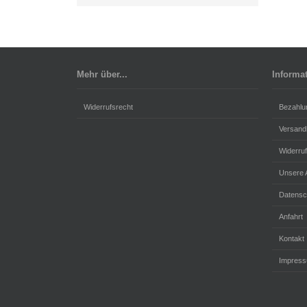
Mehr über...
Informa
Widerrufsrecht
Bezahlu
Versand
Widerru
Unsere
Datensc
Anfahrt
Kontakt
Impres