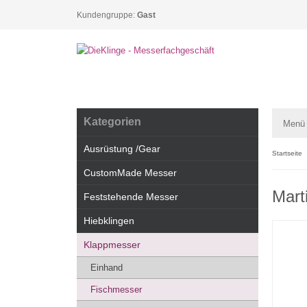
Kundengruppe:
Gast
Kategorien
Menü
Ausrüstung /Gear
Startseite
CustomMade Messer
Marti
Feststehende Messer
Hiebklingen
Klappmesser
Einhand
Fischmesser