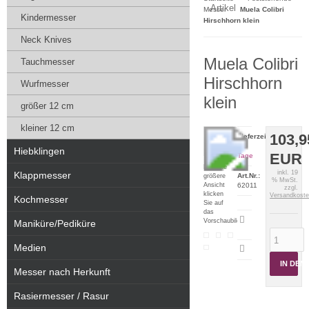
Artikel
Messer
Muela Colibri
Kindermesser
Hirschhorn klein
Neck Knives
Muela Colibri
Tauchmesser
Hirschhorn
Wurfmesser
klein
größer 12 cm
kleiner 12 cm
103,9
Lieferzeit:
2-5
Hiebklingen
EUR
Tage
Für eine
inkl. 19
Klappmesser
Art.Nr.:
größere
% MwSt.
Ansicht
62011
zzgl.
klicken
Versandkost
Kochmesser
Sie auf
das
Artikeldatenblatt
Vorschaubild
Maniküre/Pediküre
drucken
Medien
IN DE
Messer nach Herkunft
Rasiermesser / Rasur