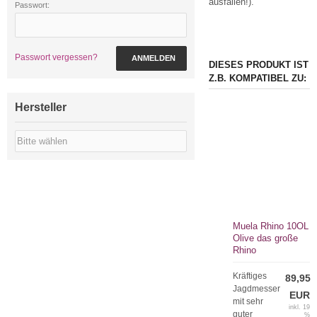
ausfallen!).
Passwort:
Passwort vergessen?
ANMELDEN
DIESES PRODUKT IST
Z.B. KOMPATIBEL ZU:
Hersteller
Muela Rhino 10OL
Olive das große
Rhino
Kräftiges
89,95
Jagdmesser
EUR
mit sehr
inkl. 19
guter
%