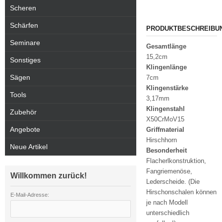
Scheren
Schärfen
PRODUKTBESCHREIBU
Seminare
Gesamtlänge
15,2cm
Sonstiges
Klingenlänge
Sägen
7cm
Klingenstärke
Tools
3,17mm
Klingenstahl
Zubehör
X50CrMoV15
Angebote
Griffmaterial
Hirschhorn
Neue Artikel
Besonderheit
Flacherlkonstruktion,
Fangriemenöse,
Willkommen zurück!
Lederscheide. (Die
Hirschonschalen können
E-Mail-Adresse:
je nach Modell
unterschiedlich