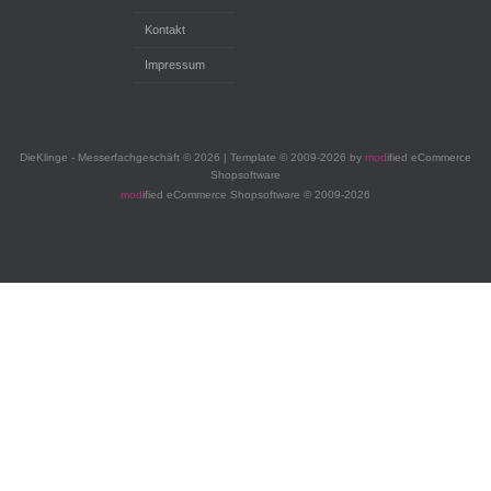
Kontakt
Impressum
DieKlinge - Messerfachgeschäft © 2026 | Template © 2009-2026 by
mod
ified eCommerce
Shopsoftware
mod
ified eCommerce Shopsoftware © 2009-2026