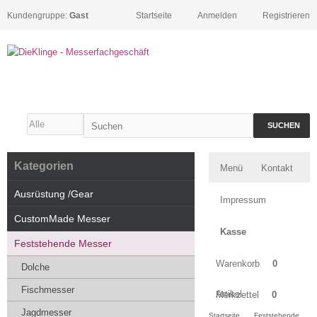
Kundengruppe:
Gast
Startseite
Anmelden
Registrieren
SUCHEN
Kategorien
Menü
Kontakt
Ausrüstung /Gear
Impressum
CustomMade Messer
Kasse
Feststehende Messer
Warenkorb
0
Dolche
Fischmesser
Artikel
Merkzettel
0
Jagdmesser
Startseite
Feststehende