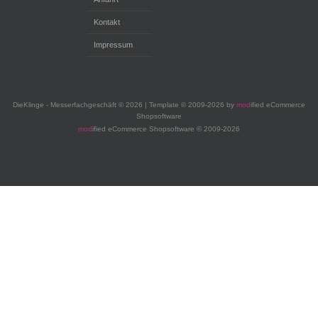
Kontakt
Impressum
DieKlinge - Messerfachgeschäft © 2026 | Template © 2009-2026 by
mod
ified eCommerce
Shopsoftware
mod
ified eCommerce Shopsoftware © 2009-2026