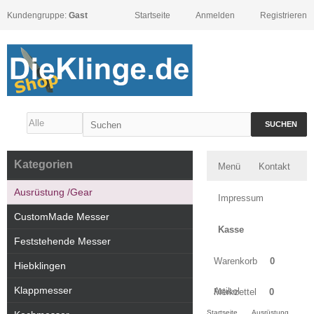
Kundengruppe:
Gast
Startseite
Anmelden
Registrieren
SUCHEN
Kategorien
Menü
Kontakt
Ausrüstung /Gear
Impressum
CustomMade Messer
Kasse
Feststehende Messer
Warenkorb
0
Hiebklingen
Klappmesser
Artikel
Merkzettel
0
Startseite
Ausrüstung