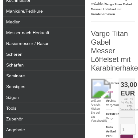
Kochmesser
Artikel
/Gear
Vargo Titan Gabel
Messer Löffelset mit
Maniküre/Pediküre
Karabinerhaken
Medien
Vargo Titan
Messer nach Herkunft
Gabel
Rasiermesser / Rasur
Messer
Scheren
Löffelset mit
Schärfen
Karabinerhak
Seminare
33,00
Lieferzeit:
Sonstiges
2-5
EUR
Tage
Sägen
Für eine
inkl. 19
Art.Nr.:
größere
% MwSt.
Ansicht
Vargoforkandknife
zzgl.
Tools
klicken
Versandkost
Sie auf
Hersteller:
das
Zubehör
Vargo
Vorschaubild
Mehr
Angebote
Artikel
von: