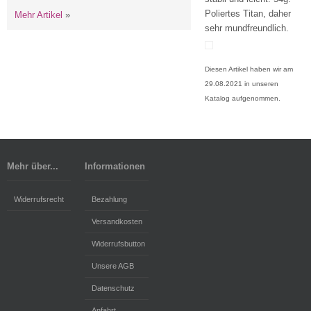
Poliertes Titan, daher
Mehr Artikel
»
sehr mundfreundlich.
Diesen Artikel haben wir am
29.08.2021 in unseren
Katalog aufgenommen.
Mehr über...
Informationen
Widerrufsrecht
Bezahlung
Versandkosten
Widerrufsbutton
Unsere AGB
Datenschutz
Anfahrt