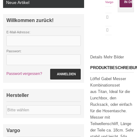
Neue Artikel
IN DE
Vargo
Artikeldatenblatt
Willkommen zurück!
drucken
E-Mail-Adresse:
Passwort:
Details
Mehr Bilder
PRODUKTBESCHREIBU
Passwort vergessen?
ANMELDEN
Löffel Gabel Messer
Kombinationsset
aus Titan, Ideal für die
Hersteller
Lunchbox, den
Rucksack, oder einfach
für die Hosentasche.
Messer mit
Teilwellenschliff, Länge
Vargo
der Teile ca. 18cm. Sehr
stabil und leicht. 54g.