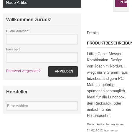
Neue Artikel
IN DE
Willkommen zurück!
E-Mail-Adresse:
Details
PRODUKTBESCHREIBU
Passwort:
Löffel Gabel Messer
Kombination. Design
von Joachim Nordwall,
Passwort vergessen?
ANMELDEN
wiegt nur 9 Gramm, aus
hitzebeständigem PC-
Material gefertigt,
spümaschinentauglich.
Hersteller
Ideal für die Lunchbox,
den Rucksack, oder
einfach für die
Hosentasche.
Diesen Artikel haben wir am
24.02.2012 in unseren