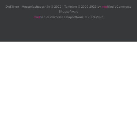
DieKlinge - Messerfachgeschäft © 2026 | Template © 2009-2026 by
mod
ified eCommerce
Shopsoftware
mod
ified eCommerce Shopsoftware © 2009-2026