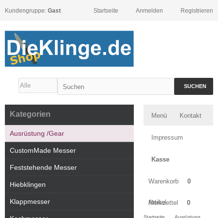
Kundengruppe:
Gast
Startseite
Anmelden
Registrieren
SUCHEN
Kategorien
Menü
Kontakt
Ausrüstung /Gear
Impressum
CustomMade Messer
Kasse
Feststehende Messer
Warenkorb
0
Hiebklingen
Klappmesser
Artikel
Merkzettel
0
Startseite
Ausrüstung