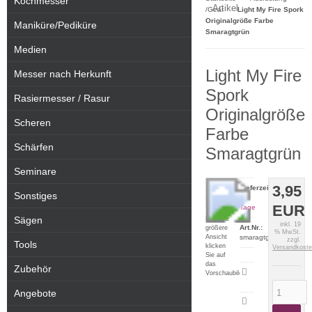
Kochmesser
Artikel
/Gear
Light My Fire Spork
Originalgröße Farbe
Maniküre/Pediküre
Smaragtgrün
Medien
Light My Fire
Messer nach Herkunft
Spork
Rasiermesser / Rasur
Originalgröße
Scheren
Farbe
Schärfen
Smaragtgrün
Seminare
3,95
Lieferzeit:
Sonstiges
2-5
EUR
Tage
Sägen
Für eine
inkl. 19
Art.Nr.:
größere
% MwSt.
Ansicht
smaragtgrün
zzgl.
Tools
klicken
Versandkost
Sie auf
das
Zubehör
Artikeldatenblatt
Vorschaubild
drucken
Angebote